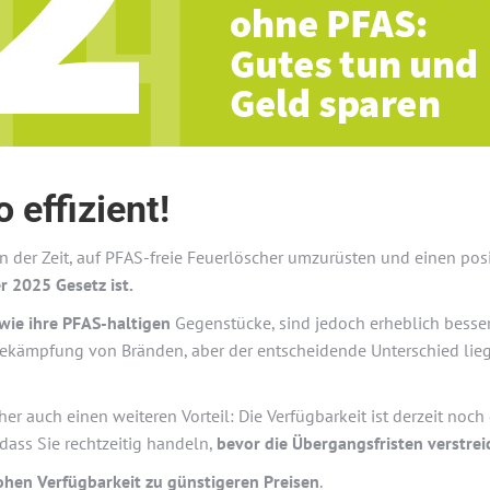
 effizient!
an der Zeit, auf PFAS-freie Feuerlöscher umzurüsten und einen pos
 2025 Gesetz ist.
wie ihre PFAS-haltigen
Gegenstücke, sind jedoch erheblich besser 
Bekämpfung von Bränden, aber der entscheidende Unterschied liegt
 auch einen weiteren Vorteil: Die Verfügbarkeit ist derzeit noch 
dass Sie rechtzeitig handeln,
bevor die Übergangsfristen verstrei
ohen Verfügbarkeit zu günstigeren Preisen
.